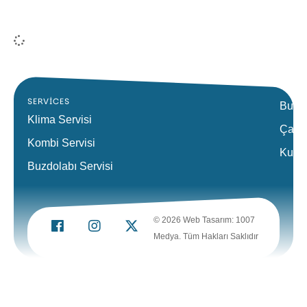
SERVICES
Bulaş
Klima Servisi
Çamaş
Kombi Servisi
Kurut
Buzdolabı Servisi
© 2026 Web Tasarım: 1007
Medya. Tüm Hakları Saklıdır