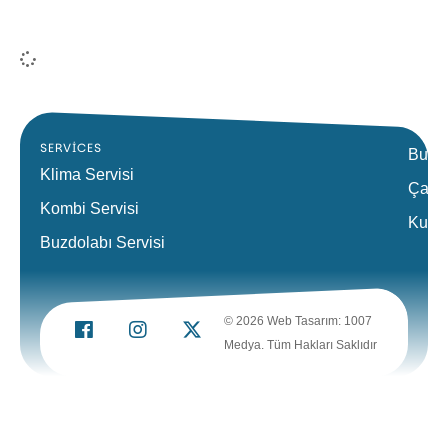
SERVICES
Bulaş
Klima Servisi
Çamaş
Kombi Servisi
Kurut
Buzdolabı Servisi
© 2026 Web Tasarım: 1007
Medya. Tüm Hakları Saklıdır