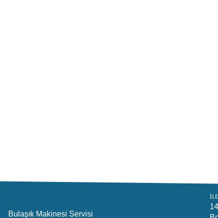
İL
14
Bulaşık Makinesi Servisi
Bo