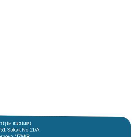
ETIŞIM BILGILERI
51 Sokak No:11/A
rnova / İZMİR