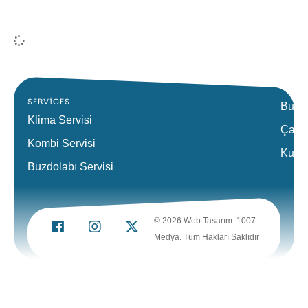
SERVICES
Bulaş
Klima Servisi
Çamaş
Kombi Servisi
Kurut
Buzdolabı Servisi
© 2026 Web Tasarım: 1007
Medya. Tüm Hakları Saklıdır